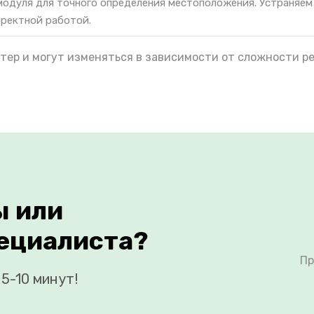
одуля для точного определения местоположения. Устраняем
рректной работой.
тер и могут изменяться в зависимости от сложности р
ы или
ециалиста?
Пр
5-10 минут!