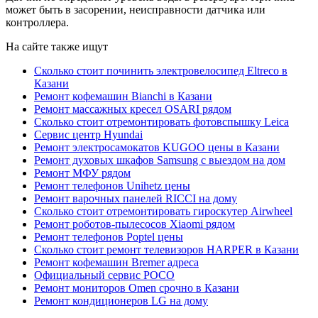
может быть в засорении, неисправности датчика или
контроллера.
На сайте также ищут
Сколько стоит починить электровелосипед Eltreco в
Казани
Ремонт кофемашин Bianchi в Казани
Ремонт массажных кресел OSARI рядом
Сколько стоит отремонтировать фотовспышку Leica
Сервис центр Hyundai
Ремонт электросамокатов KUGOO цены в Казани
Ремонт духовых шкафов Samsung с выездом на дом
Ремонт МФУ рядом
Ремонт телефонов Unihetz цены
Ремонт варочных панелей RICCI на дому
Сколько стоит отремонтировать гироскутер Airwheel
Ремонт роботов-пылесосов Xiaomi рядом
Ремонт телефонов Poptel цены
Сколько стоит ремонт телевизоров HARPER в Казани
Ремонт кофемашин Bremer адреса
Официальный сервис POCO
Ремонт мониторов Omen срочно в Казани
Ремонт кондиционеров LG на дому