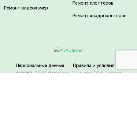
Ремонт плоттеров
Ремонт видеокамер
Ремонт квадрокоптеров
Персональные данные
Правила и условия
© 2012-2025 Сервисный центр "PDACenter"
Вся информация на сайте носит исключительно
справочный характер. Сервисный центр не является
уполномоченным представителем продавца,
импортера или производителя, не является
авторизованным сервисным центром.
Товарные знаки используются исключительно для